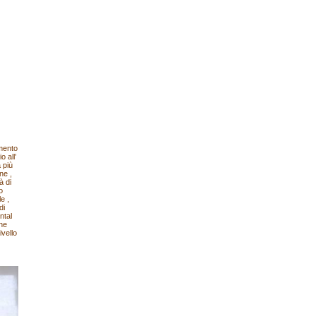
mento
 all’
 più
ne ,
à di
o
e ,
di
ntal
che
vello