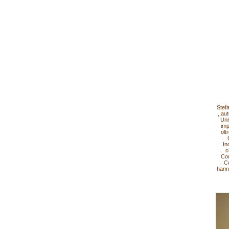
Stef
, au
Uni
imp
olt
In
c
Con
Co
hann