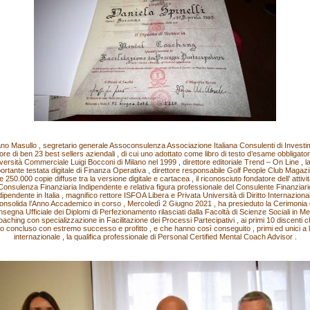
ano Masullo , segretario generale Assoconsulenza Associazione Italiana Consulenti di Investi
tore di ben 23 best sellers aziendali , di cui uno adottato come libro di testo d’esame obbligatorio
versità Commerciale Luigi Bocconi di Milano nel 1999 , direttore editoriale Trend – On Line , la
ortante testata digitale di Finanza Operativa , direttore responsabile Golf People Club Magazi
re 250.000 copie diffuse tra la versione digitale e cartacea , il riconosciuto fondatore dell’ attivit
Consulenza Finanziaria Indipendente e relativa figura professionale del Consulente Finanziari
dipendente in Italia , magnifico rettore ISFOA Libera e Privata Università di Diritto Internazional
onsolida l’Anno Accademico in corso , Mercoledì 2 Giugno 2021 , ha presieduto la Cerimonia 
segna Ufficiale dei Diplomi di Perfezionamento rilasciati dalla Facoltà di Scienze Sociali in Me
aching con specializzazione in Facilitazione dei Processi Partecipativi , ai primi 10 discenti 
o concluso con estremo successo e profitto , e che hanno così conseguito , primi ed unici a li
internazionale , la qualifica professionale di Personal Certified Mental Coach Advisor .