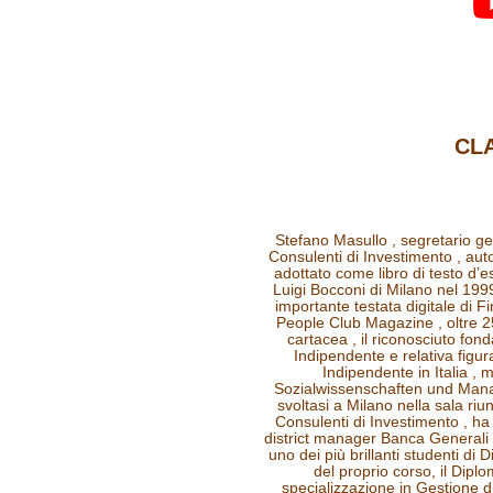
CL
Stefano Masullo , segretario g
Consulenti di Investimento , auto
adottato come libro di testo d’
Luigi Bocconi di Milano nel 1999 
importante testata digitale di F
People Club Magazine , oltre 25
cartacea , il riconosciuto fond
Indipendente e relativa figu
Indipendente in Italia ,
Sozialwissenschaften und Manag
svoltasi a Milano nella sala ri
Consulenti di Investimento , h
district manager Banca Generali ,
uno dei più brillanti studenti di 
del proprio corso, il Dipl
specializzazione in Gestione di