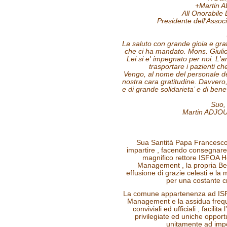
+Martin A
All Onorabil
Presidente dell'Associa
La saluto con grande gioia e grat
che ci ha mandato. Mons. Giulio
Lei si e' impegnato per noi. L'a
trasportare i pazienti che
Vengo, al nome del personale del
nostra cara gratitudine. Davvero
e di grande solidarieta’ e di ben
Suo, 
Martin ADJOU,
Sua Santità Papa Francesco 
impartire , facendo consegnare
magnifico rettore ISFOA H
Management , la propria Ben
effusione di grazie celesti e l
per una costante cr
La comune appartenenza ad ISF
Management e la assidua freque
conviviali ed ufficiali , facilit
privilegiate ed uniche opportu
unitamente ad impo