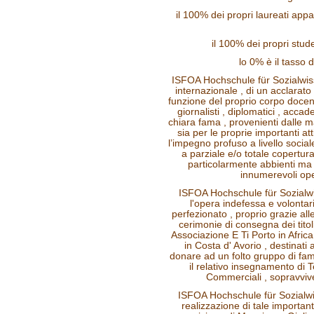
il 100% dei propri laureati appa
il 100% dei propri stude
lo 0% è il tasso d
ISFOA Hochschule für Sozialwis
internazionale , di un acclarato
funzione del proprio corpo docente
giornalisti , diplomatici , accadem
chiara fama , provenienti dalle ma
sia per le proprie importanti att
l’impegno profuso a livello soci
a parziale e/o totale copertura
particolarmente abbienti ma
innumerevoli oper
ISFOA Hochschule für Sozialw
l'opera indefessa e volontar
perfezionato , proprio grazie al
cerimonie di consegna dei titoli
Associazione E Ti Porto in Africa
in Costa d' Avorio , destinati 
donare ad un folto gruppo di fam
il relativo insegnamento di T
Commerciali , sopravviv
ISFOA Hochschule für Sozialw
realizzazione di tale importan