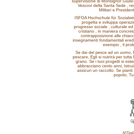
supervisione di Monsignor Giulio 
Vescovi della Santa Sede , res
Militari e Presiden
ISFOA Hochschule für Sozialw
progetta e sviluppa operazion
progresso sociale , culturale e
cristiano , in maniera concreta
contrapposizione alle chiacc
insegnamenti fondamentali eredit
esempio , il prob
Se dai del pesce ad un uomo, Eg
pescare, Egli si nutrirà per tutta
grano. Se i tuoi progetti si est
abbracciano cento anni, Istrui
assicuri un raccolto. Se pianti 
popolo, Tu 
N’Dal