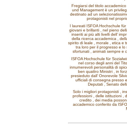
Fregiarsi del titolo accademic
und Management è un privilegi
destinato ad un selezionatissimo 
protagonisti nel propri
I laureati ISFOA Hochschule f
giovani e brillanti , nel pieno dell
inseriti ai più alti livelli dell’ im
della ricerca accademica , dell
spirito di leale , morale , etica 
tra loro per il progresso e lo
sfortunati , animati sempre e
ISFOA Hochschule für Sozialwi
nel corso degli anni del T
innumerevoli personalità di spic
ben quattro Ministri , in fo
presieduto dall’ Onorevole Silvi
ufficiali di consegna presso e
Deputati , Senato dell
Solo i migliori protagonisti , inse
professioni , delle istituzioni 
credito , dei media posson
accademico conferito da ISFO