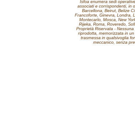
Isfoa enumera sedi operative, 
associati e corrispondenti, in o
Barcellona, Beirut, Belize C
Francoforte, Ginevra, Londra, 
Montecarlo, Mosca, New York,
Rijeka, Roma, Roveredo, Sofi
Proprietà Riservata - Nessuna 
riprodotta, memorizzata in un
trasmessa in qualsivoglia fo
meccanico, senza prev